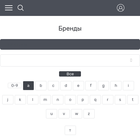
Бренды
Все
0-9
a
b
c
d
e
f
g
h
i
j
k
l
m
n
o
p
q
r
s
t
u
v
w
z
т