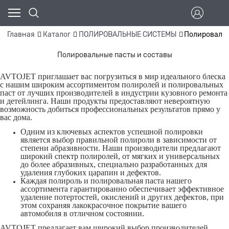
Главная
Каталог
ПОЛИРОВАЛЬНЫЕ СИСТЕМЫ
Полировальн
Полировальные пасты и составы
AVTOJET приглашает вас погрузиться в мир идеального блеска
с нашим широким ассортиментом полиролей и полировальных
паст от лучших производителей в индустрии кузовного ремонта
и детейлинга. Наши продукты предоставляют невероятную
возможность добиться профессиональных результатов прямо у
вас дома.
Одним из ключевых аспектов успешной полировки
является выбор правильной полироли в зависимости от
степени абразивности. Наши производители предлагают
широкий спектр полиролей, от мягких и универсальных
до более абразивных, специально разработанных для
удаления глубоких царапин и дефектов.
Каждая полироль и полировальная паста нашего
ассортимента гарантированно обеспечивает эффективное
удаление потертостей, окислений и других дефектов, при
этом сохраняя лакокрасочное покрытие вашего
автомобиля в отличном состоянии.
AVTOJET предлагает вам широкий выбор производителей,