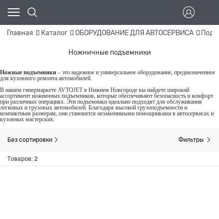
Главная
Каталог
ОБОРУДОВАНИЕ ДЛЯ АВТОСЕРВИСА
Подъ
Ножничные подъемники
Ножные подъемники
– это надежное и универсальное оборудование, предназначенное
для кузовного ремонта автомобилей.
В нашем гипермаркете AVTOJET в Нижнем Новгороде вы найдете широкий
ассортимент ножничных подъемников, которые обеспечивают безопасность и комфорт
при различных операциях. Эти подъемники идеально подходят для обслуживания
легковых и грузовых автомобилей. Благодаря высокой грузоподъемности и
компактным размерам, они становятся незаменимыми помощниками в автосервисах и
кузовных мастерских.
Без сортировки
Фильтры
Товаров: 2