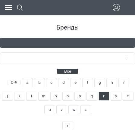
Бренды
Все
0-9
a
b
c
d
e
f
g
h
i
j
k
l
m
n
o
p
q
r
s
t
u
v
w
z
т