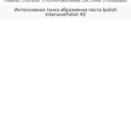
Главная
Каталог
ПОЛИРОВАЛЬНЫЕ СИСТЕМЫ
Полировальн
Интенсивная тонко абразивная паста Ipolish
IntensivePolish #2