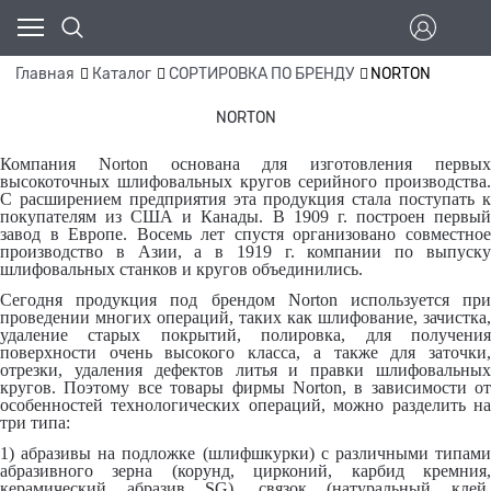
Главная
Каталог
СОРТИРОВКА ПО БРЕНДУ
NORTON
NORTON
Компания Norton основана для изготовления первых
высокоточных шлифовальных кругов серийного производства.
С расширением предприятия эта продукция стала поступать к
покупателям из США и Канады. В 1909 г. построен первый
завод в Европе. Восемь лет спустя организовано совместное
производство в Азии, а в 1919 г. компании по выпуску
шлифовальных станков и кругов объединились.
Сегодня продукция под брендом Norton используется при
проведении многих операций, таких как шлифование, зачистка,
удаление старых покрытий, полировка, для получения
поверхности очень высокого класса, а также для заточки,
отрезки, удаления дефектов литья и правки шлифовальных
кругов. Поэтому все товары фирмы Norton, в зависимости от
особенностей технологических операций, можно разделить на
три типа:
1) абразивы на подложке (шлифшкурки) с различными типами
абразивного зерна (корунд, цирконий, карбид кремния,
керамический абразив SG), связок (натуральный клей,