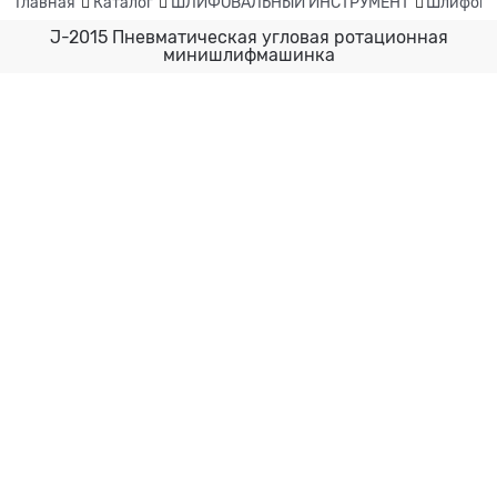
Главная
Каталог
ШЛИФОВАЛЬНЫЙ ИНСТРУМЕНТ
Шлифова
J-2015 Пневматическая угловая ротационная
минишлифмашинка