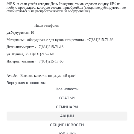
🎁P.S. А если у тебя сегодня День Рождения, то мы сделаем скидку 15% на
любую продукцию, которую сегодня приобретёшь (скидки не дублируются, не
суммируются и не распространяются на оборудование).
___________________________
⠀⠀ ⠀ ⠀ ⠀ ⠀ ⠀ ⠀ Наши телефоны
ул.Удмуртская, 10
Материалы и оборудование для кузовного ремонта - +7(831)215-71-66
Детейлинг-маркет - +7(831)215-71-16
ул. Фучика, 36 +7(831)215-71-61
Интернет-магазин - +7(831)215-17-66
⠀____________________________
AvtoJet - Высокое качество по разумной цене!
Вернуться к новостям
Все новости
СТАТЬИ
СЕМИНАРЫ
АКЦИИ
ОБЩИЕ НОВОСТИ
НОВИНКИ