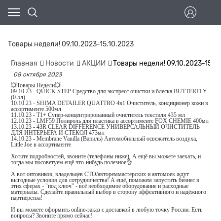
Товары недели! 09.10.2023-15.10.2023
Главная
Новости
АКЦИИ
Товары недели! 09.10.2023-15.1
08 октября 2023
💥Товары Недели💥
09.10.23 - QUICK STEP Средство для экспресс очистки и блеска BUTTERFLY
(0.5л)
10.10.23 - SHIMA DETAILER QUATTRO 4в1 Очиститель, кондиционер кожи в
ассортименте 500мл
11.10.23 - T1+ Супер-концентрированный очиститель текстиля 435 мл
12.10.23 - LMF59 Полироль для пластика в ассортименте FOX CHEMIE 400мл
13.10.23 - 43R CLEAR DIFFERENCE УНИВЕРСАЛЬНЫЙ ОЧИСТИТЕЛЬ
ДЛЯ ИНТЕРЬЕРА И СТЕКОЛ 473мл
14.10.23 - Membrane Vanilla (Ваниль) Автомобильный освежитель воздуха,
Little Joe в ассортименте
Хотите подробностей, звоните (телефоны ниже). А ещё вы можете заехать, и
тогда мы посоветуем ещё что-нибудь полезное👌
А вот оптовиков, владельцев СТО/автореммастерских и автомоек ждут
выгодные условия для сотрудничества! А ещё, поможем запустить бизнес в
этих сферах - "под ключ" - всё необходимое оборудование и расходные
материалы. Сделайте правильный выбор в сторону эффективного и надёжного
партнёрства!
И вы можете оформить online-заказ с доставкой в любую точку России. Есть
вопросы? Звоните прямо сейчас!