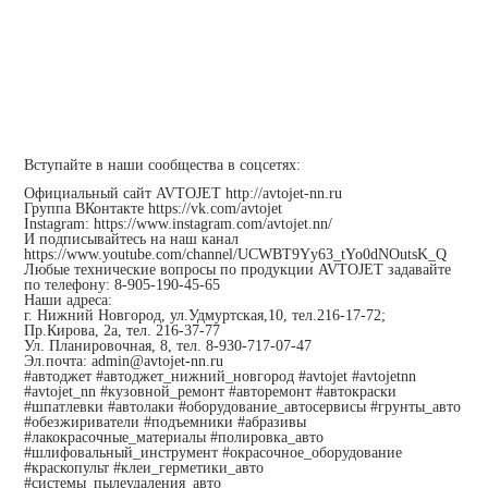
Вступайте в наши сообщества в соцсетях:
Официальный сайт AVTOJET http://avtojet-nn.ru
Группа ВКонтакте https://vk.com/avtojet
Instagram: https://www.instagram.com/avtojet.nn/
И подписывайтесь на наш канал
https://www.youtube.com/channel/UCWBT9Yy63_tYo0dNOutsK_Q
Любые технические вопросы по продукции AVTOJET задавайте
по телефону: 8-905-190-45-65
Наши адреса:
г. Нижний Новгород, ул.Удмуртская,10, тел.216-17-72;
Пр.Кирова, 2а, тел. 216-37-77
Ул. Планировочная, 8, тел. 8-930-717-07-47
Эл.почта: admin@avtojet-nn.ru
#автоджет #автоджет_нижний_новгород #avtojet #avtojetnn
#avtojet_nn #кузовной_ремонт #авторемонт #автокраски
#шпатлевки #автолаки #оборудование_автосервисы #грунты_авто
#обезжириватели #подъемники #абразивы
#лакокрасочные_материалы #полировка_авто
#шлифовальный_инструмент #окрасочное_оборудование
#краскопульт #клеи_герметики_авто
#системы_пылеудаления_авто