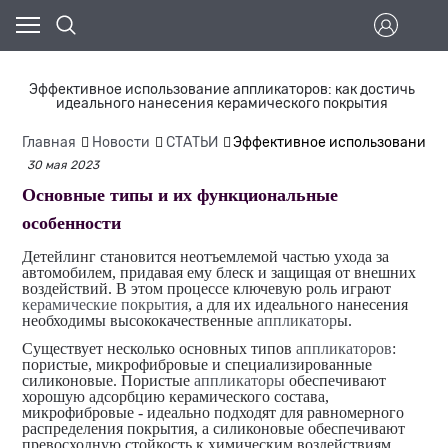
Эффективное использование аппликаторов: как достичь
идеального нанесения керамического покрытия
Главная
Новости
СТАТЬИ
Эффективное использование ап
30 мая 2023
Основные типы и их функциональные
особенности
Детейлинг становится неотъемлемой частью ухода за
автомобилем, придавая ему блеск и защищая от внешних
воздействий. В этом процессе ключевую роль играют
керамические покрытия
, а для их идеального нанесения
необходимы высококачественные
аппликатор
ы.
Существует несколько основных типов
аппликаторов
:
пористые, микрофибровые и специализированные
силиконовые. Пористые
аппликаторы
обеспечивают
хорошую адсорбцию керамического состава,
микрофибровые - идеально подходят для равномерного
распределения покрытия, а силиконовые обеспечивают
превосходную стойкость к химическим воздействиям.