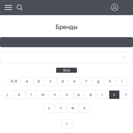
Бренды
Все
0-9
a
b
c
d
e
f
g
h
i
j
k
l
m
n
o
p
q
r
s
t
u
v
w
z
т